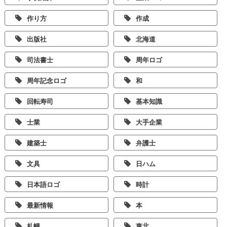
作り方
作成
出版社
北海道
司法書士
周年ロゴ
周年記念ロゴ
和
回転寿司
基本知識
士業
大手企業
建築士
弁護士
文具
日ハム
日本語ロゴ
時計
最新情報
本
札幌
東北