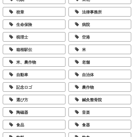
校章
法律事務所
生命保険
病院
税理士
空港
箱根駅伝
米
米、農作物
老舗
自動車
自治体
記念ロゴ
農作物
選び方
鍼灸整骨院
陶磁器
音楽
食品
食器