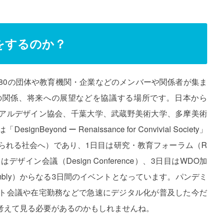
をするのか？
180の団体や教育機関・企業などのメンバーや関係者が集ま
の関係、将来への展望などを協議する場所です。日本から
アルデザイン協会、千葉大学、武蔵野美術大学、多摩美術
ond ー Renaissance for Convivial Society」
きられる社会へ）であり、1日目は研究・教育フォーラム（R
m）、2日目はデザイン会議（Design Conference）、3日目はWDO加
ssembly）からなる3日間のイベントとなっています。パンデミ
ト会議や在宅勤務などで急速にデジタル化が普及した今だ
考えて見る必要があるのかもしれませんね。