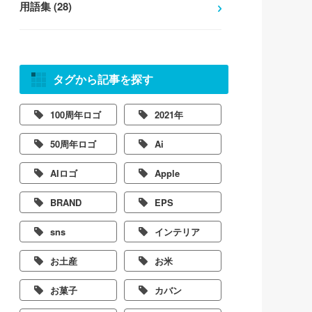
用語集 (28)
タグから記事を探す
100周年ロゴ
2021年
50周年ロゴ
Ai
AIロゴ
Apple
BRAND
EPS
sns
インテリア
お土産
お米
お菓子
カバン