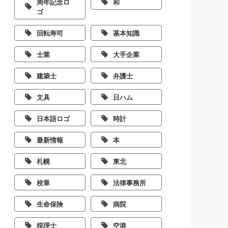
周年記念ロ
和
ゴ
回転寿司
基本知識
士業
大手企業
建築士
弁護士
文具
日ハム
日本語ロゴ
時計
最新情報
本
札幌
東北
校章
法律事務所
生命保険
病院
税理士
空港