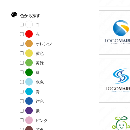
色から探す
59,800円
白
(税込65,780円
赤
オレンジ
黄色
黄緑
59,800円
緑
(税込65,780円
水色
青
紺色
紫
59,800円
ピンク
(税込65,780円
茶色