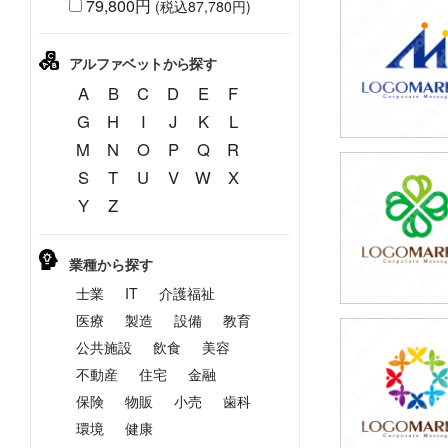
79,800円
(税込87,780円)
79,800円
(税込87,780円
アルファベットから探す
A
B
C
D
E
F
G
H
I
J
K
L
M
N
O
P
Q
R
S
T
U
V
W
X
59,800円
Y
Z
(税込65,780円
業種から探す
士業
IT
介護福祉
医療
製造
設備
教育
公共施設
飲食
美容
49,800円
(税込54,780円
不動産
住宅
金融
保険
物販
小売
歯科
環境
健康