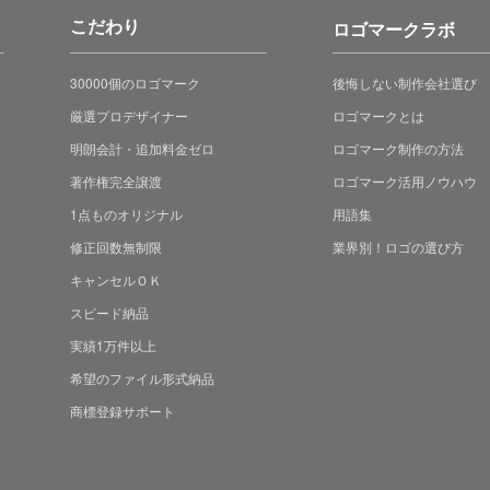
こだわり
ロゴマークラボ
30000個のロゴマーク
後悔しない制作会社選び
厳選プロデザイナー
ロゴマークとは
明朗会計・追加料金ゼロ
ロゴマーク制作の方法
著作権完全譲渡
ロゴマーク活用ノウハウ
1点ものオリジナル
用語集
修正回数無制限
業界別！ロゴの選び方
キャンセルＯＫ
スピード納品
実績1万件以上
希望のファイル形式納品
商標登録サポート