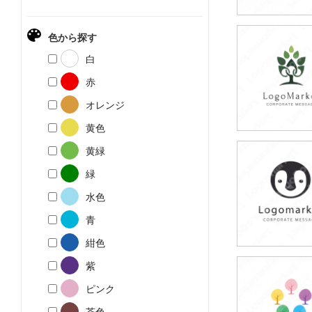
色から探す
79,800円
白
(税込87,780円
赤
オレンジ
黄色
黄緑
79,800円
緑
(税込87,780円
水色
青
紺色
紫
79,800円
ピンク
(税込87,780円
茶色