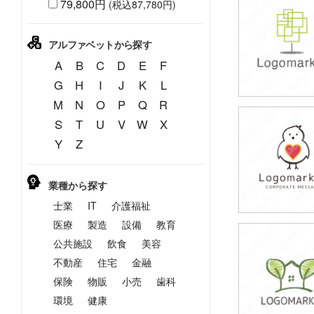
79,800円
(税込87,780円)
79,800円
(税込87,780円
アルファベットから探す
A
B
C
D
E
F
G
H
I
J
K
L
M
N
O
P
Q
R
S
T
U
V
W
X
69,800円
Y
Z
(税込76,780円
業種から探す
士業
IT
介護福祉
医療
製造
設備
教育
公共施設
飲食
美容
79,800円
(税込87,780円
不動産
住宅
金融
保険
物販
小売
歯科
環境
健康