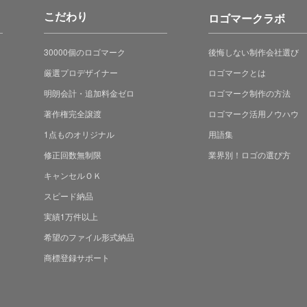
こだわり
ロゴマークラボ
30000個のロゴマーク
後悔しない制作会社選び
厳選プロデザイナー
ロゴマークとは
明朗会計・追加料金ゼロ
ロゴマーク制作の方法
著作権完全譲渡
ロゴマーク活用ノウハウ
1点ものオリジナル
用語集
修正回数無制限
業界別！ロゴの選び方
キャンセルＯＫ
スピード納品
実績1万件以上
希望のファイル形式納品
商標登録サポート