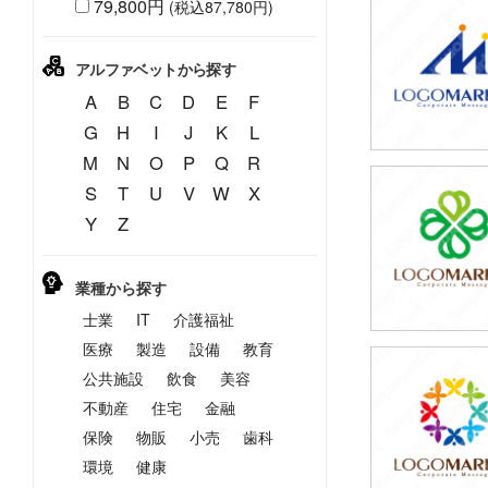
79,800円
(税込87,780円)
79,800円
(税込87,780円
アルファベットから探す
A
B
C
D
E
F
G
H
I
J
K
L
M
N
O
P
Q
R
S
T
U
V
W
X
59,800円
Y
Z
(税込65,780円
業種から探す
士業
IT
介護福祉
医療
製造
設備
教育
公共施設
飲食
美容
49,800円
(税込54,780円
不動産
住宅
金融
保険
物販
小売
歯科
環境
健康