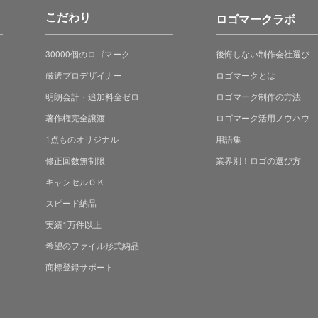
こだわり
ロゴマークラボ
30000個のロゴマーク
後悔しない制作会社選び
厳選プロデザイナー
ロゴマークとは
明朗会計・追加料金ゼロ
ロゴマーク制作の方法
著作権完全譲渡
ロゴマーク活用ノウハウ
1点ものオリジナル
用語集
修正回数無制限
業界別！ロゴの選び方
キャンセルＯＫ
スピード納品
実績1万件以上
希望のファイル形式納品
商標登録サポート