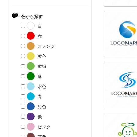
色から探す
59,800円
白
(税込65,780円
赤
オレンジ
黄色
黄緑
59,800円
緑
(税込65,780円
水色
青
紺色
紫
59,800円
ピンク
(税込65,780円
茶色