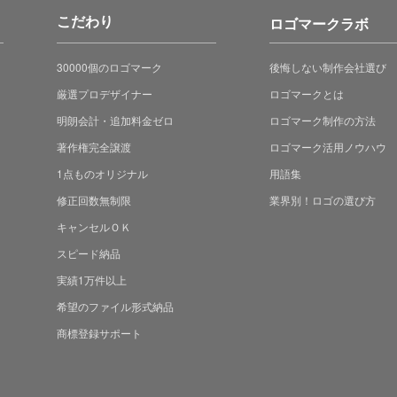
こだわり
ロゴマークラボ
30000個のロゴマーク
後悔しない制作会社選び
厳選プロデザイナー
ロゴマークとは
明朗会計・追加料金ゼロ
ロゴマーク制作の方法
著作権完全譲渡
ロゴマーク活用ノウハウ
1点ものオリジナル
用語集
修正回数無制限
業界別！ロゴの選び方
キャンセルＯＫ
スピード納品
実績1万件以上
希望のファイル形式納品
商標登録サポート