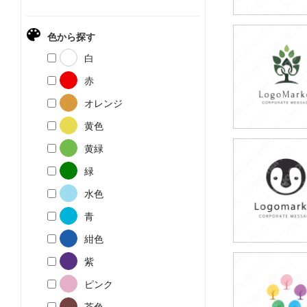
色から探す
79,800円
白
(税込87,780円
赤
オレンジ
黄色
黄緑
79,800円
緑
(税込87,780円
水色
青
紺色
紫
79,800円
ピンク
(税込87,780円
茶色