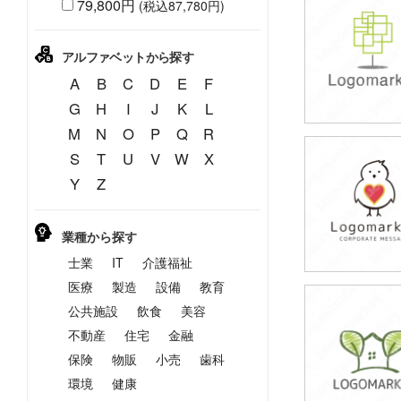
79,800円
(税込87,780円)
79,800円
(税込87,780円
アルファベットから探す
A
B
C
D
E
F
G
H
I
J
K
L
M
N
O
P
Q
R
S
T
U
V
W
X
69,800円
Y
Z
(税込76,780円
業種から探す
士業
IT
介護福祉
医療
製造
設備
教育
公共施設
飲食
美容
79,800円
(税込87,780円
不動産
住宅
金融
保険
物販
小売
歯科
環境
健康