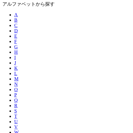
アルファベットから探す
A
B
C
D
E
F
G
H
I
J
K
L
M
N
O
P
Q
R
S
T
U
V
W