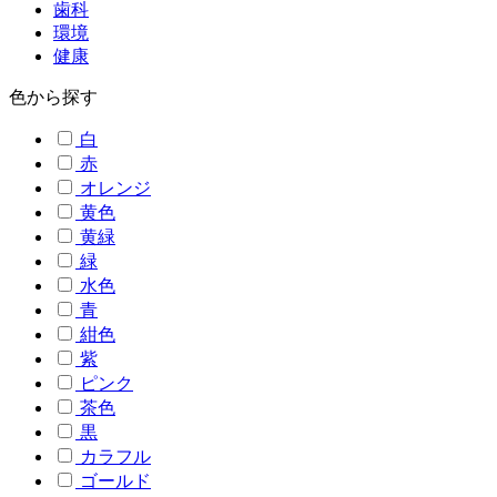
歯科
環境
健康
色から探す
白
赤
オレンジ
黄色
黄緑
緑
水色
青
紺色
紫
ピンク
茶色
黒
カラフル
ゴールド