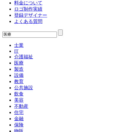
料金について
ロゴ制作実績
登録デザイナー
よくある質問
士業
IT
介護福祉
医療
製造
設備
教育
公共施設
飲食
美容
不動産
住宅
金融
保険
物販