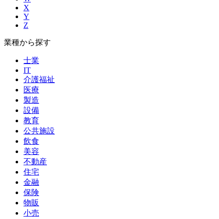
X
Y
Z
業種から探す
士業
IT
介護福祉
医療
製造
設備
教育
公共施設
飲食
美容
不動産
住宅
金融
保険
物販
小売