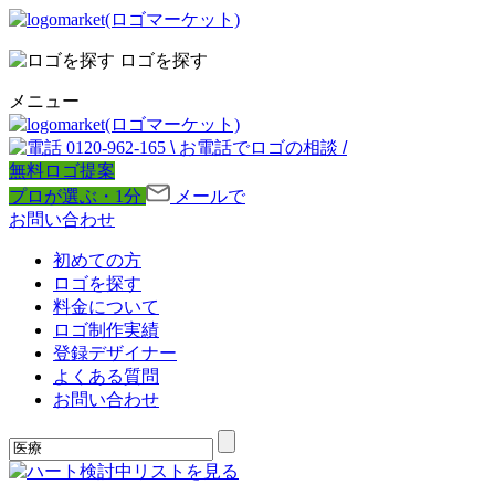
ロゴを探す
メニュー
0120-962-165
\
お電話でロゴの相談
/
無料ロゴ提案
プロが選ぶ・1分
メールで
お問い合わせ
初めての方
ロゴを探す
料金について
ロゴ制作実績
登録デザイナー
よくある質問
お問い合わせ
検討中リストを見る