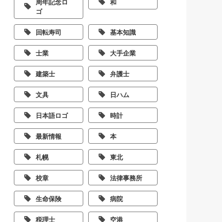
周年記念ロ
和
ゴ
回転寿司
基本知識
士業
大手企業
建築士
弁護士
文具
日ハム
日本語ロゴ
時計
最新情報
本
札幌
東北
校章
法律事務所
生命保険
病院
税理士
空港