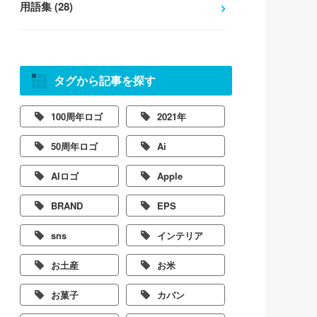
用語集 (28)
タグから記事を探す
100周年ロゴ
2021年
50周年ロゴ
Ai
AIロゴ
Apple
BRAND
EPS
sns
インテリア
お土産
お米
お菓子
カバン