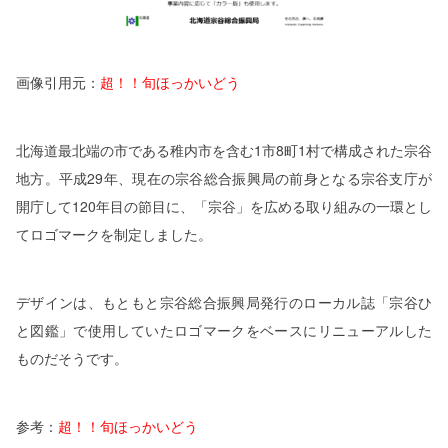
画像引用元：
超！！旬ほっかいどう
北海道最北端の市である稚内市を含む
1
市
8
町
1
村で構成された宗谷
地方。平成
29
年、現在の宗谷総合振興局の前身となる宗谷支庁が
開庁して
120
年目の節目に、「宗谷」を広める取り組みの一環とし
てロゴマークを制定しました。
デザインは、もともと宗谷総合振興局発行のローカル誌「宗谷ひ
と図鑑」で使用していたロゴマークをベースにリニューアルした
ものだそうです。
参考：
超！！旬ほっかいどう