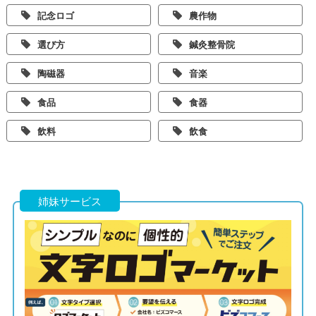
記念ロゴ
農作物
選び方
鍼灸整骨院
陶磁器
音楽
食品
食器
飲料
飲食
姉妹サービス