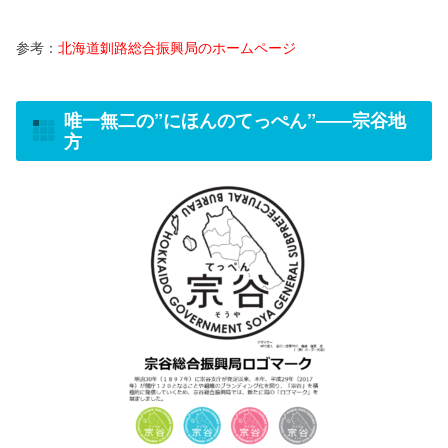
参考：
北海道釧路総合振興局のホームページ
唯一無二の
”
にほんのてっぺん
”――
宗谷地
方