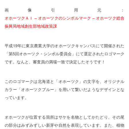
画像引用元：
オホーツクＡＩ – オホーツクのシンボルマーク – オホーツク総合
振興局地域創生部地域政策課
平成
19
年に東京農業大学のオホーツクキャンパスにて開催された
「第
5
回オホーツク・シンボル委員会」にて選定されたロゴマーク
です。なんと、審査員の満場一致で決定したそうです！
このロゴマークは北海道と「オホーツク」の文字を、オリジナル
カラー「オホーツクブルー」を用いて繋いだようなデザインとな
っています。
オホーツクが位置する箇所はサケを名物としてかたどり、その尾
の部分はみずみずしい新芽や自然を表現しています。また、植物