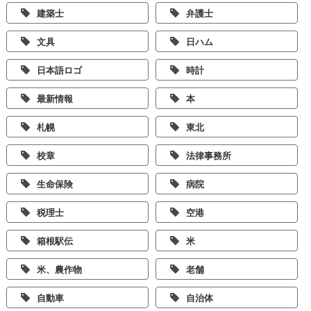
建築士
弁護士
文具
日ハム
日本語ロゴ
時計
最新情報
本
札幌
東北
校章
法律事務所
生命保険
病院
税理士
空港
箱根駅伝
米
米、農作物
老舗
自動車
自治体