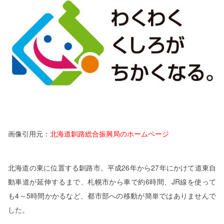
画像引用元：
北海道釧路総合振興局のホームページ
北海道の東に位置する釧路市。平成
26
年から
27
年にかけて道東自
動車道が延伸するまで、札幌市から車で約
6
時間、
JR
線を使って
も
4
～
5
時間かかるなど、都市部への移動が簡単ではありませんで
した。