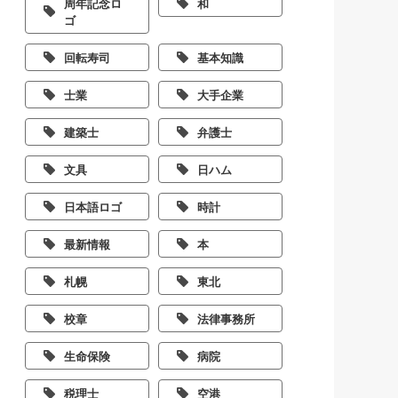
周年記念ロ
和
ゴ
回転寿司
基本知識
士業
大手企業
建築士
弁護士
文具
日ハム
日本語ロゴ
時計
最新情報
本
札幌
東北
校章
法律事務所
生命保険
病院
税理士
空港