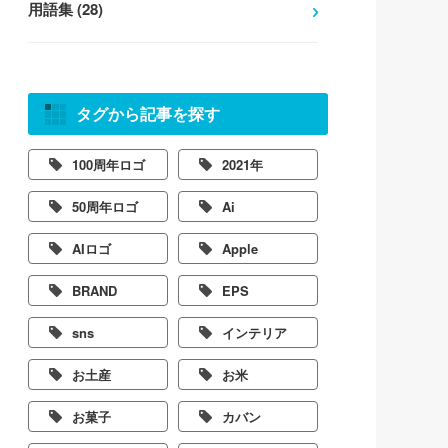
用語集 (28)
タグから記事を探す
100周年ロゴ
2021年
50周年ロゴ
Ai
AIロゴ
Apple
BRAND
EPS
sns
インテリア
お土産
お米
お菓子
カバン