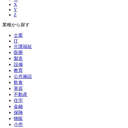
X
Y
Z
業種から探す
士業
IT
介護福祉
医療
製造
設備
教育
公共施設
飲食
美容
不動産
住宅
金融
保険
物販
小売