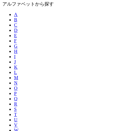
アルファベットから探す
A
B
C
D
E
F
G
H
I
J
K
L
M
N
O
P
Q
R
S
T
U
V
W