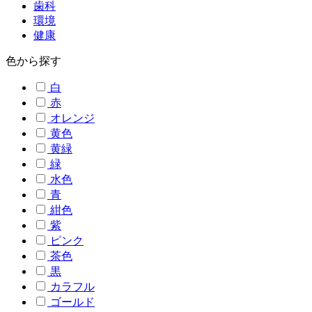
歯科
環境
健康
色から探す
白
赤
オレンジ
黄色
黄緑
緑
水色
青
紺色
紫
ピンク
茶色
黒
カラフル
ゴールド