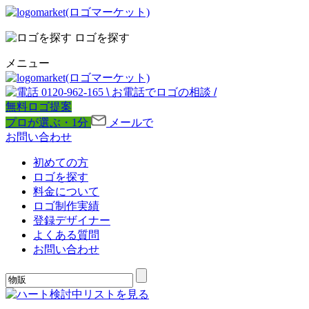
ロゴを探す
メニュー
0120-962-165
\
お電話でロゴの相談
/
無料ロゴ提案
プロが選ぶ・1分
メールで
お問い合わせ
初めての方
ロゴを探す
料金について
ロゴ制作実績
登録デザイナー
よくある質問
お問い合わせ
検討中リストを見る