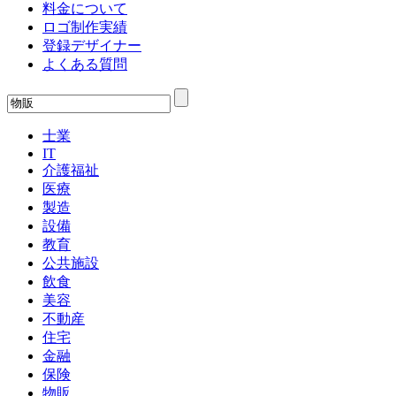
料金について
ロゴ制作実績
登録デザイナー
よくある質問
士業
IT
介護福祉
医療
製造
設備
教育
公共施設
飲食
美容
不動産
住宅
金融
保険
物販