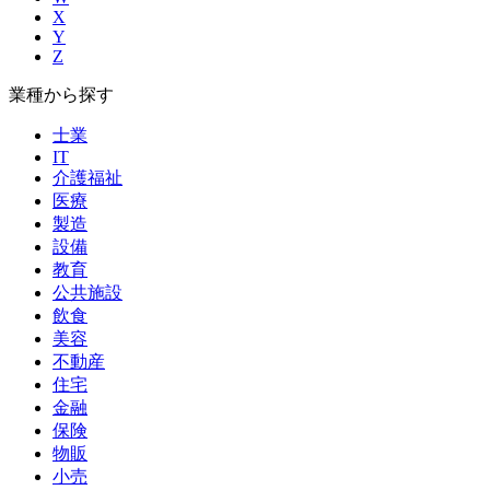
X
Y
Z
業種から探す
士業
IT
介護福祉
医療
製造
設備
教育
公共施設
飲食
美容
不動産
住宅
金融
保険
物販
小売