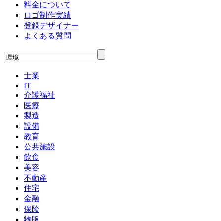
料金について
ロゴ制作実績
登録デザイナー
よくある質問
士業
IT
介護福祉
医療
製造
設備
教育
公共施設
飲食
美容
不動産
住宅
金融
保険
物販