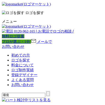
ロゴを探す
メニュー
0120-962-165
\
お電話でロゴの相談
/
無料ロゴ提案
プロが選ぶ・1分
メールで
お問い合わせ
初めての方
ロゴを探す
料金について
ロゴ制作実績
登録デザイナー
よくある質問
お問い合わせ
検討中リストを見る