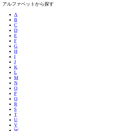
アルファベットから探す
A
B
C
D
E
F
G
H
I
J
K
L
M
N
O
P
Q
R
S
T
U
V
W