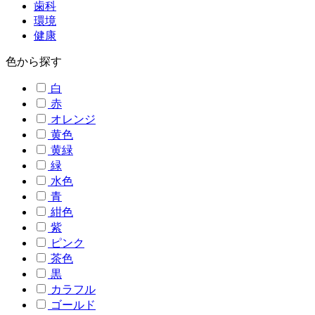
歯科
環境
健康
色から探す
白
赤
オレンジ
黄色
黄緑
緑
水色
青
紺色
紫
ピンク
茶色
黒
カラフル
ゴールド