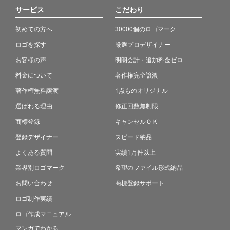
サービス
こだわり
初めての方へ
30000個のロゴマーク
ロゴを探す
厳選プロデザイナー
お客様の声
明朗会計・追加料金ゼロ
料金について
著作権完全譲渡
著作権無料譲渡
1点ものオリジナル
選ばれる理由
修正回数無制限
商標登録
キャンセルＯＫ
登録デザイナー
スピード納品
よくある質問
実績1万件以上
業界別ロゴマーク
希望のファイル形式納品
お問い合わせ
商標登録サポート
ロゴ制作実績
ロゴ作成マニュアル
マンガでわかる