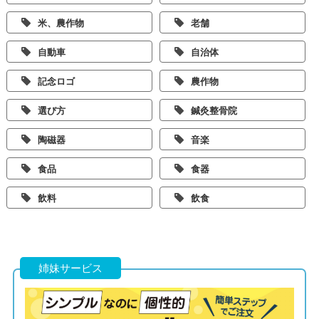
米、農作物
老舗
自動車
自治体
記念ロゴ
農作物
選び方
鍼灸整骨院
陶磁器
音楽
食品
食器
飲料
飲食
姉妹サービス