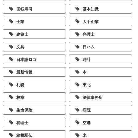
回転寿司
基本知識
士業
大手企業
建築士
弁護士
文具
日ハム
日本語ロゴ
時計
最新情報
本
札幌
東北
校章
法律事務所
生命保険
病院
税理士
空港
箱根駅伝
米