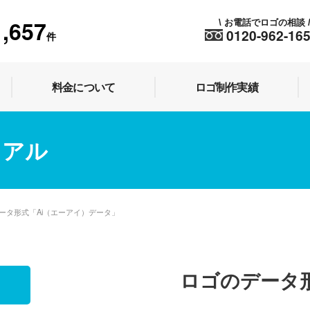
1,657
お電話でロゴの相談
\
0120-962-16
件
料金について
ロゴ制作実績
ュアル
ータ形式「Ai（エーアイ）データ」
ロゴのデータ