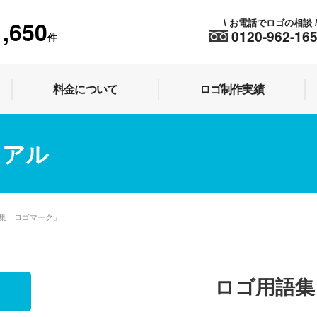
1,650
お電話でロゴの相談
\
0120-962-16
件
料金について
ロゴ制作実績
ュアル
集「ロゴマーク」
ロゴ用語集