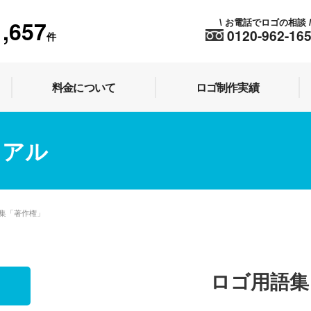
1,657
お電話でロゴの相談
\
0120-962-16
件
料金について
ロゴ制作実績
ュアル
集「著作権」
ロゴ用語集